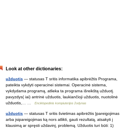
Look at other dictionaries:
užduotis
— statusas T sritis informatika apibrėžtis Programa,
pateikta vykdyti operacinei sistemai. Operacinė sistema,
vykdydama programą, atlieka ta programa išreikštą užduotį.
pavyzdys( iai) antrinė užduotis, laukiančioji užduotis, nuotolinė
užduotis,… …
Enciklopedinis kompiuterijos žodynas
užduotis
— statusas T sritis švietimas apibrėžtis Įpareigojimas
arba įsipareigojimas ką nors atlikti, gauti rezultatą, atsakyti į
klausimą ar spręsti uždavinį, problemą. Užduotis turi būti: 1)