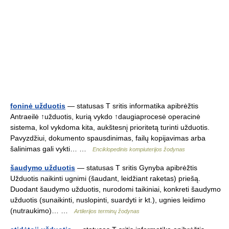
foninė užduotis
— statusas T sritis informatika apibrėžtis
Antraeilė ↑užduotis, kurią vykdo ↑daugiaprocesė operacinė
sistema, kol vykdoma kita, aukštesnį prioritetą turinti užduotis.
Pavyzdžiui, dokumento spausdinimas, failų kopijavimas arba
šalinimas gali vykti… …
Enciklopedinis kompiuterijos žodynas
šaudymo užduotis
— statusas T sritis Gynyba apibrėžtis
Užduotis naikinti ugnimi (šaudant, leidžiant raketas) priešą.
Duodant šaudymo užduotis, nurodomi taikiniai, konkreti šaudymo
užduotis (sunaikinti, nuslopinti, suardyti ir kt.), ugnies leidimo
(nutraukimo)… …
Artilerijos terminų žodynas