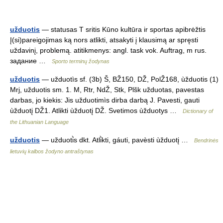
užduotis
— statusas T sritis Kūno kultūra ir sportas apibrėžtis
Į(si)pareigojimas ką nors atlikti, atsakyti į klausimą ar spręsti
uždavinį, problemą. atitikmenys: angl. task vok. Auftrag, m rus.
задание …
Sporto terminų žodynas
užduotis
— užduotìs sf. (3b) Š, BŽ150, DŽ, PolŽ168, ùžduotis (1)
Mrj, užduotis sm. 1. M, Rtr, NdŽ, Stk, Plšk užduotas, pavestas
darbas, jo kiekis: Jis užduotimìs dirba darbą J. Pavesti, gauti
ùžduotį DŽ1. Atlikti ùžduotį DŽ. Svetimos ùžduotys …
Dictionary of
the Lithuanian Language
užduotis
— užduoti̇̀s dkt. Atli̇̀kti, gáuti, pavèsti ùžduotį …
Bendrinės
lietuvių kalbos žodyno antraštynas