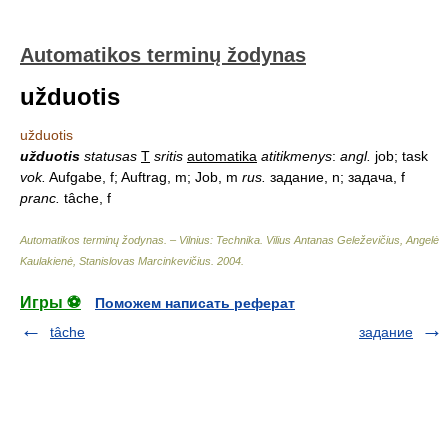
Automatikos terminų žodynas
užduotis
užduotis
užduotis
statusas
T
sritis
automatika
atitikmenys
:
angl.
job; task
vok.
Aufgabe, f; Auftrag, m; Job, m
rus.
задание, n; задача, f
pranc.
tâche, f
Automatikos terminų žodynas. – Vilnius: Technika
.
Vilius Antanas Geleževičius, Angelė
Kaulakienė, Stanislovas Marcinkevičius
.
2004
.
Игры ⚽
Поможем написать реферат
tâche
задание