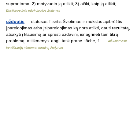
suprantama; 2) motyvuota ją atlikti; 3) aiški, kaip ją atlikti;… …
Enciklopedinis edukologijos žodynas
užduotis
— statusas T sritis Švietimas ir mokslas apibrėžtis
Įpareigojimas arba įsipareigojimas ką nors atlikti, gauti rezultatą,
atsakyti į klausimą ar spręsti uždavinį, išnagrinėti tam tikrą
problemą. atitikmenys: angl. task pranc. tâche, f …
Aiškinamasis
kvalifikacijų sistemos terminų žodynas