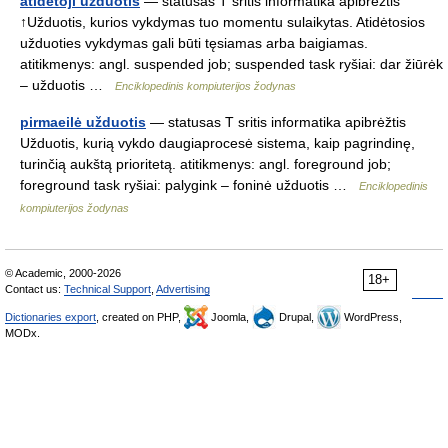
atidėtoji užduotis
— statusas T sritis informatika apibrėžtis
↑Užduotis, kurios vykdymas tuo momentu sulaikytas. Atidėtosios
užduoties vykdymas gali būti tęsiamas arba baigiamas.
atitikmenys: angl. suspended job; suspended task ryšiai: dar žiūrėk
– užduotis …
Enciklopedinis kompiuterijos žodynas
pirmaeilė užduotis
— statusas T sritis informatika apibrėžtis
Užduotis, kurią vykdo daugiaprocesė sistema, kaip pagrindinę,
turinčią aukštą prioritetą. atitikmenys: angl. foreground job;
foreground task ryšiai: palygink – foninė užduotis …
Enciklopedinis
kompiuterijos žodynas
© Academic, 2000-2026
18+
Contact us:
Technical Support
,
Advertising
Dictionaries export
, created on PHP,
Joomla,
Drupal,
WordPress,
MODx.